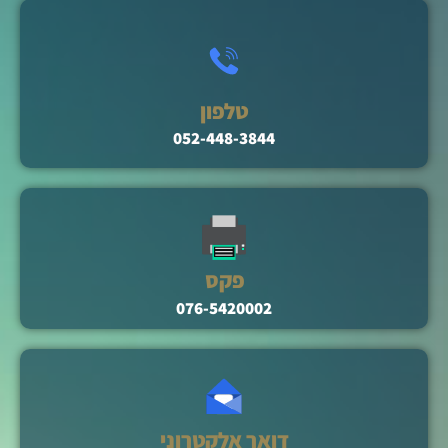
טלפון
052-448-3844
פקס
076-5420002
דואר אלקטרוני