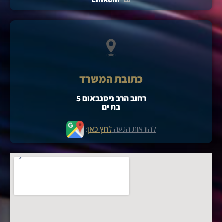
כתובת המשרד
רחוב הרב ניסנבאום 5
בת ים
להוראות הגעה
לחץ כא
ן
: