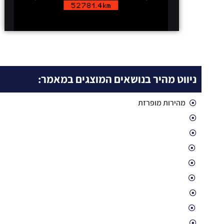
ניווט מהיר בנושאים המוצגים במאמר:
מהירות מופרזת
מהי נהיגה במהירות מופרזת?
אופן אכיפת העבירה
מצלמות אכיפה אלקטרוניות אוטומטיות (א-3)
מד מהירות לייזר (ממל"ז) UltraLyte lr b lti 20-20
מכשיר הדבורה BEE III IL
מהי המהירות המותרת בחוק?
סייגים למהירות המותרת הקבועה בתקנה 54 לתקנות התעבורה
מה קורה כאשר נהג עובר את המהירות המותרת?