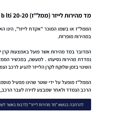
מד מהירות לייזר (ממל"ז) UltraLyte lr b lti 20-20
הממל"ז או בשמו המוכר "אקדח לייזר", הינו ה
במהירות מופרזת.
המדובר במד מהירות אשר פועל באמצעות קרן לי
נמדדת מהירות נסיעתו . למעשה, במכשיר הממל"
השינוי בזמן שלוקח לקרן הלייזר להגיע לרכב הנמ
הממל"ז מופעל על ידי שוטר שהינו מפעיל מוסמך
הרכב הנמדד ולאחר שמבצע לזירה לעבר הרכב, 
להרחבה בנושא "מד מהירות לייזר" (לרבות באשר לשאלת