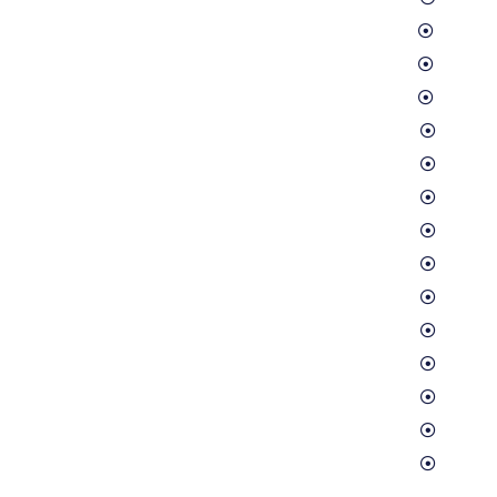
ארבע דרגות הענישה בעבירות של מהירות מופרזת
הסוג הראשון: עבירות מהירות מסוג ברירת משפט (הודעת תשלו
הסוג השני: עבירות מהירות מסוג הזמנה לדין
ייצוג עו"ד תעבורה בעבירות של מהירות מופרזת
לקבלת ייעוץ משפטי ללא התחייבות
השאירו פרטים
טלפון
פקס
דואר אלקטרוני
שעות פעילות
מקרים דחופים המצריכים ייעוץ מיידי ניתן ליצור קשר טלפוני 24/7
רשתות חברתיות
כתובת המשרד
רחוב הרב ניסנבאום 5בת ים